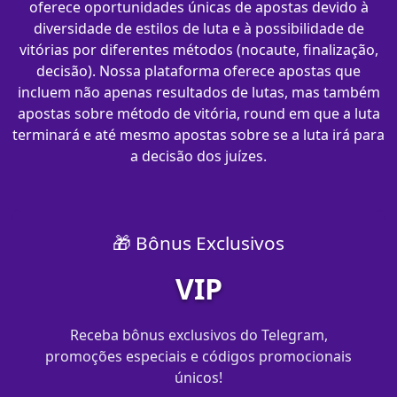
oferece oportunidades únicas de apostas devido à
diversidade de estilos de luta e à possibilidade de
vitórias por diferentes métodos (nocaute, finalização,
decisão). Nossa plataforma oferece apostas que
incluem não apenas resultados de lutas, mas também
apostas sobre método de vitória, round em que a luta
terminará e até mesmo apostas sobre se a luta irá para
a decisão dos juízes.
🎁 Bônus Exclusivos
VIP
Receba bônus exclusivos do Telegram,
promoções especiais e códigos promocionais
únicos!