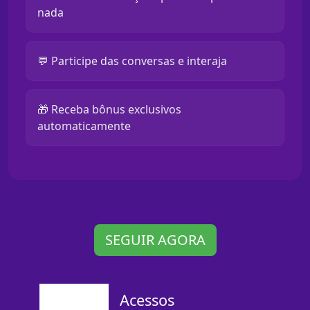
nada
💬 Participe das conversas e interaja
🎁 Receba bônus exclusivos
automaticamente
SEGUIR AGORA
Acessos