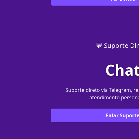
💬 Suporte Di
Cha
Suporte direto via Telegram, r
atendimento persona
Falar Suport