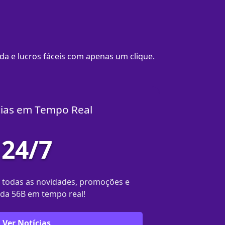
da e lucros fáceis com apenas um clique.
cias em Tempo Real
24/7
e todas as novidades, promoções e
 da 56B em tempo real!
Ver Notícias