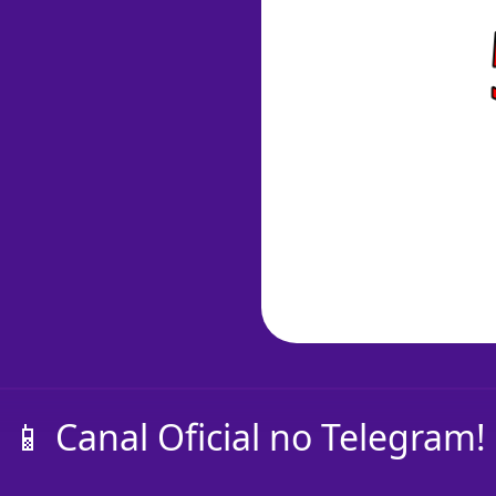
📱 Canal Oficial no Telegram!