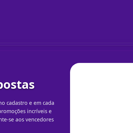
postas
no cadastro e em cada
promoções incríveis e
unte-se aos vencedores