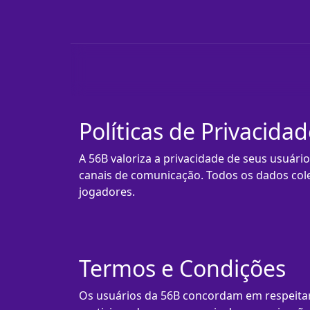
Políticas de Privacida
A 56B valoriza a privacidade de seus usuár
canais de comunicação. Todos os dados cole
jogadores.
Termos e Condições
Os usuários da 56B concordam em respeitar 