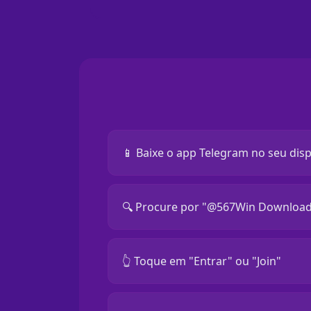
📱 Baixe o app Telegram no seu disp
🔍 Procure por "@567Win DownloadO
👆 Toque em "Entrar" ou "Join"