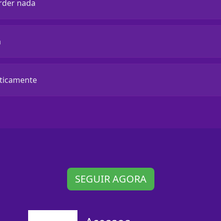
erder nada
a
aticamente
SEGUIR AGORA