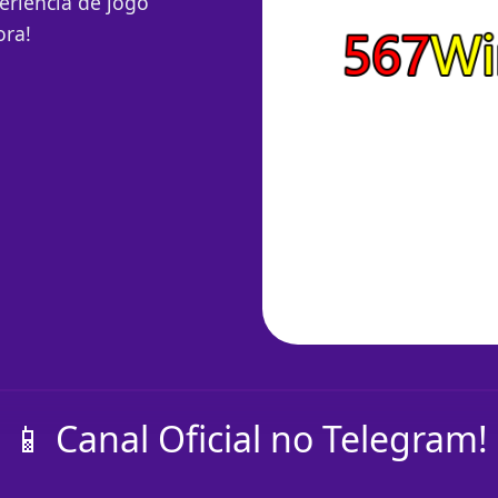
eriência de jogo
ora!
📱 Canal Oficial no Telegram!