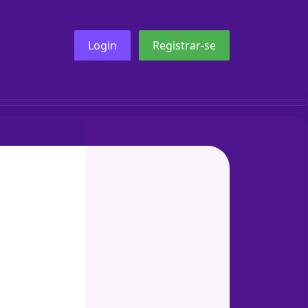
Login
Registrar-se