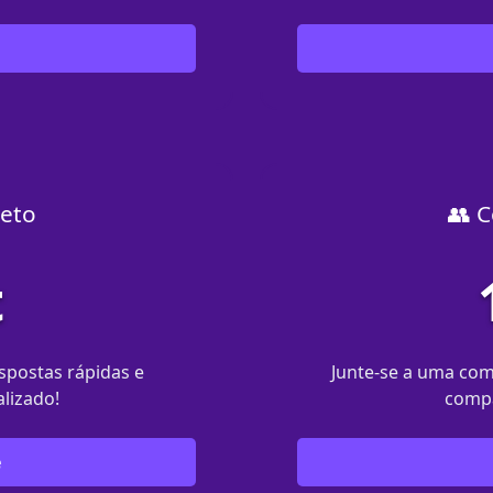
reto
👥 
t
espostas rápidas e
Junte-se a uma com
lizado!
compa
e