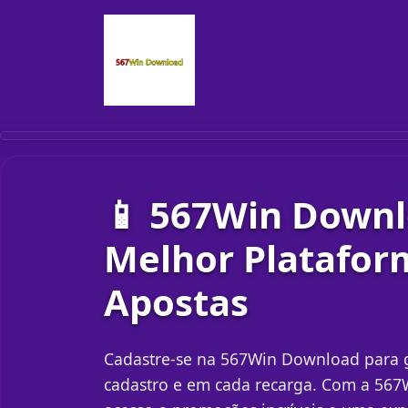
📱 567Win Downl
Melhor Platafor
Apostas
Cadastre-se na 567Win Download para 
cadastro e em cada recarga. Com a 56