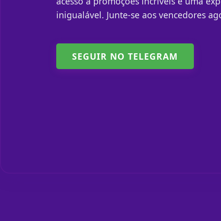
acesso a promoções incríveis e uma exp
inigualável. Junte-se aos vencedores ag
SEGUIR NO TELEGRAM