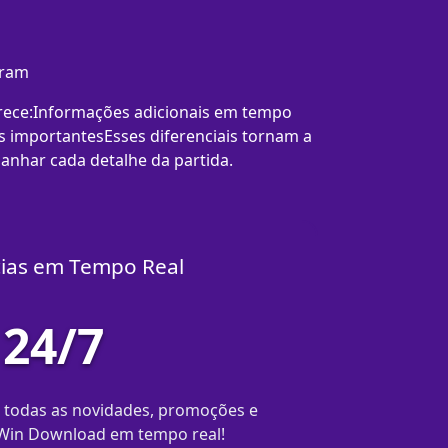
gram
erece:Informações adicionais em tempo
es importantesEsses diferenciais tornam a
panhar cada detalhe da partida.
cias em Tempo Real
24/7
e todas as novidades, promoções e
Win Download em tempo real!