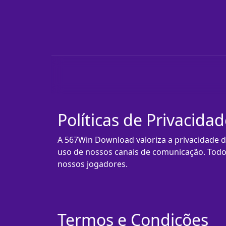
Políticas de Privacida
A 567Win Download valoriza a privacidade 
uso de nossos canais de comunicação. Todos
nossos jogadores.
Termos e Condições