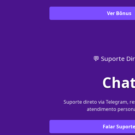
Ver Bônus
💬 Suporte Di
Cha
Suporte direto via Telegram, r
atendimento persona
Falar Suport