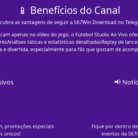
📱 Benefícios do Canal
cubra as vantagens de seguir a 567Win Download no Tele
ocam apenas no vídeo do jogo, o Futebol Studio Ao Vivo of
esAnálises táticas e estatísticas detalhadasReplay de lanc
va e divertida, especialmente para fãs que gostam de acom
sivos
📢 Notí
m, promoções especiais
Fique por dentro d
s únicos!
eventos da 567