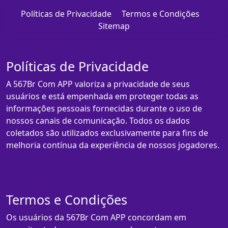
Políticas de Privacidade
Termos e Condições
Sitemap
Políticas de Privacidade
A 567Br Com APP valoriza a privacidade de seus
usuários e está empenhada em proteger todas as
informações pessoais fornecidas durante o uso de
nossos canais de comunicação. Todos os dados
coletados são utilizados exclusivamente para fins de
melhoria contínua da experiência de nossos jogadores.
Termos e Condições
Os usuários da 567Br Com APP concordam em