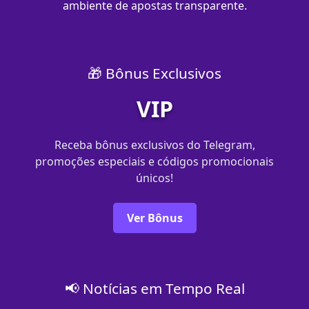
ambiente de apostas transparente.
🎁 Bônus Exclusivos
VIP
Receba bônus exclusivos do Telegram,
promoções especiais e códigos promocionais
únicos!
Ver Bônus
📢 Notícias em Tempo Real