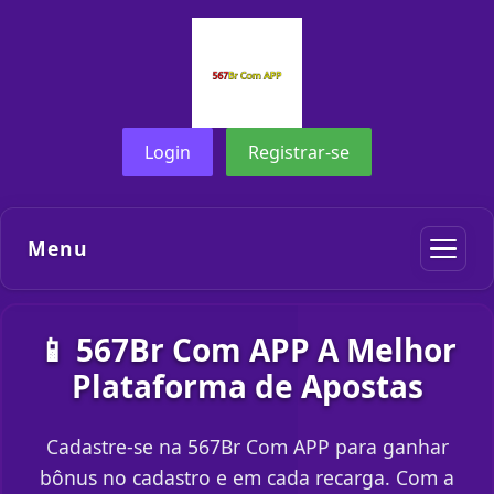
Login
Registrar-se
Menu
📱 567Br Com APP A Melhor
Plataforma de Apostas
Cadastre-se na 567Br Com APP para ganhar
bônus no cadastro e em cada recarga. Com a