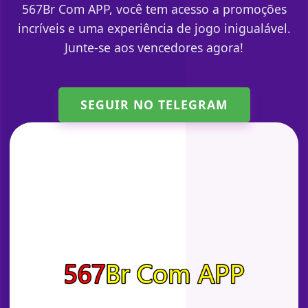
567Br Com APP, você tem acesso a promoções
incríveis e uma experiência de jogo inigualável.
Junte-se aos vencedores agora!
SEGUIR NO TELEGRAM