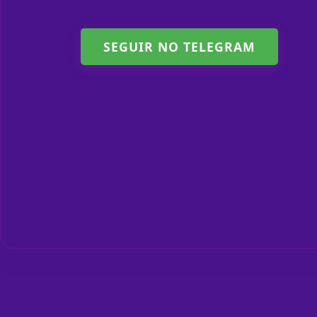
SEGUIR NO TELEGRAM