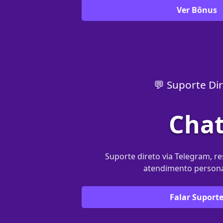
Ver Bônus
💬 Suporte Di
Cha
Suporte direto via Telegram, r
atendimento persona
Falar Suport