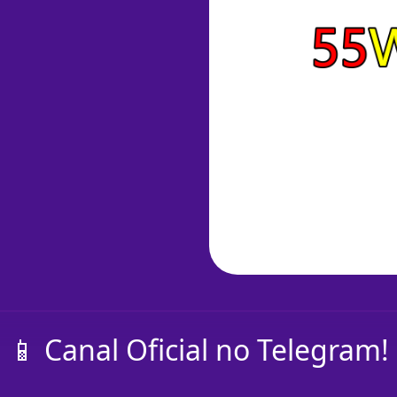
📱 Canal Oficial no Telegram!