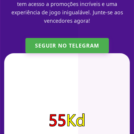
tem acesso a promoções incríveis e uma
experiência de jogo inigualável. Junte-se aos
vencedores agora!
SEGUIR NO TELEGRAM