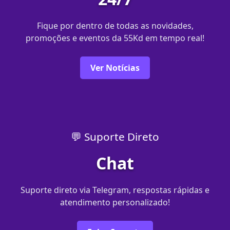
Fique por dentro de todas as novidades,
promoções e eventos da 55Kd em tempo real!
Ver Notícias
💬 Suporte Direto
Chat
Suporte direto via Telegram, respostas rápidas e
atendimento personalizado!