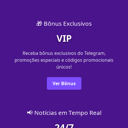
🎁 Bônus Exclusivos
VIP
Receba bônus exclusivos do Telegram,
promoções especiais e códigos promocionais
únicos!
Ver Bônus
📢 Notícias em Tempo Real
24/7