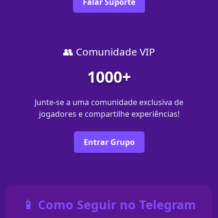
Falar Suporte
👥 Comunidade VIP
1000+
Junte-se a uma comunidade exclusiva de
jogadores e compartilhe experiências!
Entrar Grupo
📱 Como Seguir no Telegram