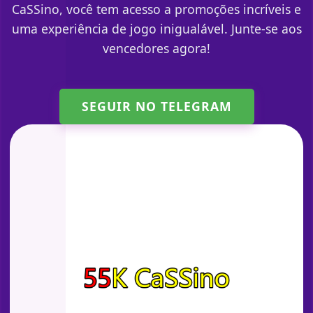
CaSSino, você tem acesso a promoções incríveis e
uma experiência de jogo inigualável. Junte-se aos
vencedores agora!
SEGUIR NO TELEGRAM