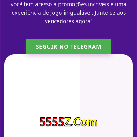
você tem acesso a promoções incríveis e uma
experiência de jogo inigualável. Junte-se aos
vencedores agora!
SEGUIR NO TELEGRAM