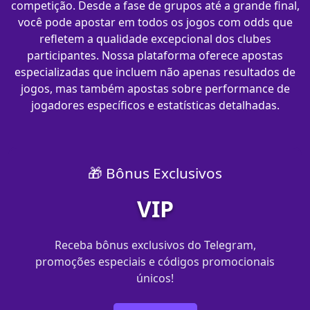
competição. Desde a fase de grupos até a grande final,
você pode apostar em todos os jogos com odds que
refletem a qualidade excepcional dos clubes
participantes. Nossa plataforma oferece apostas
especializadas que incluem não apenas resultados de
jogos, mas também apostas sobre performance de
jogadores específicos e estatísticas detalhadas.
🎁 Bônus Exclusivos
VIP
Receba bônus exclusivos do Telegram,
promoções especiais e códigos promocionais
únicos!