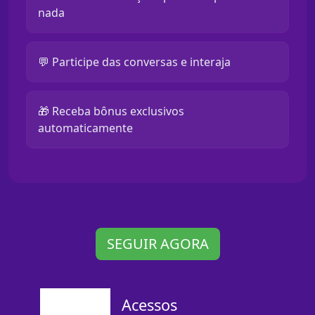
nada
💬 Participe das conversas e interaja
🎁 Receba bônus exclusivos
automaticamente
SEGUIR AGORA
Acessos