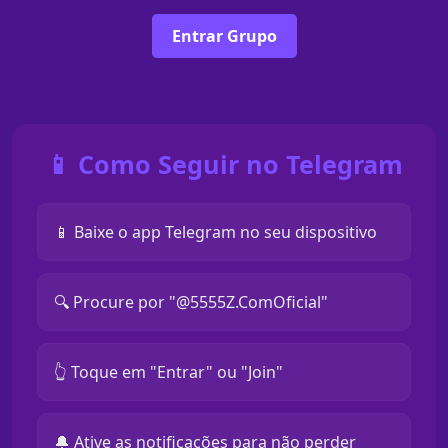
Entrar Grupo
📱 Como Seguir no Telegram
📱 Baixe o app Telegram no seu dispositivo
🔍 Procure por "@5555Z.ComOficial"
👆 Toque em "Entrar" ou "Join"
🔔 Ative as notificações para não perder