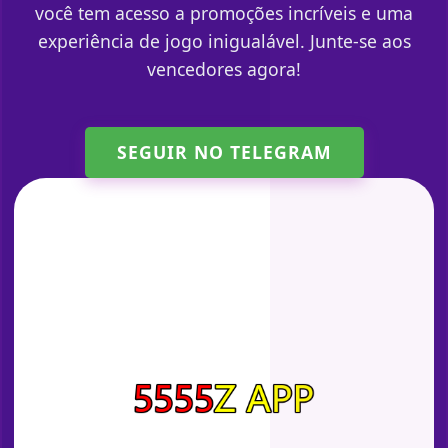
você tem acesso a promoções incríveis e uma
experiência de jogo inigualável. Junte-se aos
vencedores agora!
SEGUIR NO TELEGRAM