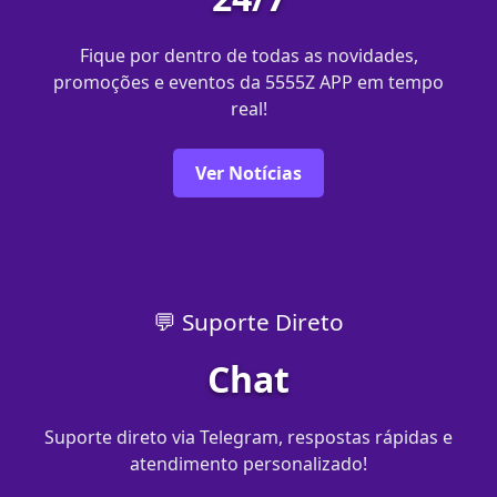
Fique por dentro de todas as novidades,
promoções e eventos da 5555Z APP em tempo
real!
Ver Notícias
💬 Suporte Direto
Chat
Suporte direto via Telegram, respostas rápidas e
atendimento personalizado!