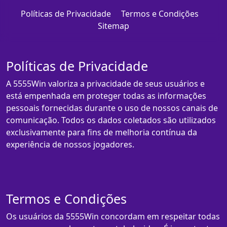
Políticas de Privacidade
Termos e Condições
Sitemap
Políticas de Privacidade
A 5555Win valoriza a privacidade de seus usuários e
está empenhada em proteger todas as informações
pessoais fornecidas durante o uso de nossos canais de
comunicação. Todos os dados coletados são utilizados
exclusivamente para fins de melhoria contínua da
experiência de nossos jogadores.
Termos e Condições
Os usuários da 5555Win concordam em respeitar todas