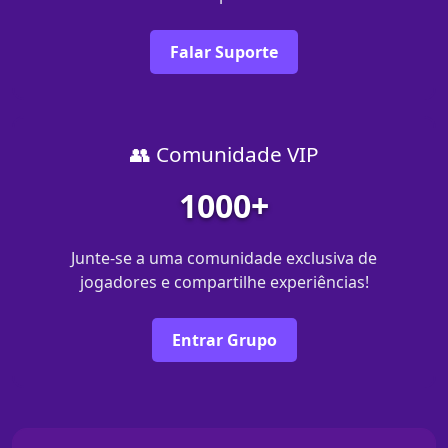
Falar Suporte
👥 Comunidade VIP
1000+
Junte-se a uma comunidade exclusiva de
jogadores e compartilhe experiências!
Entrar Grupo