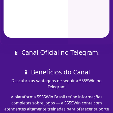
📱 Canal Oficial no Telegram!
📱 Benefícios do Canal
Descubra as vantagens de seguir a 5555Win no
Telegram
A plataforma 5555Win Brasil reúne informações
completas sobre jogos — a 5555Win conta com
atendentes altamente treinadas para oferecer suporte