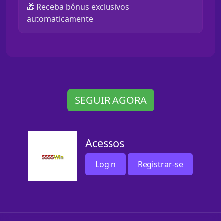
🎁 Receba bônus exclusivos
automaticamente
SEGUIR AGORA
Acessos
Login
Registrar-se