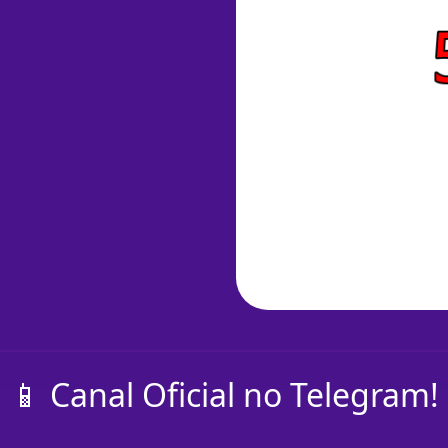
📱 Canal Oficial no Telegram!