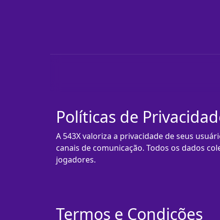
Políticas de Privacida
A 543X valoriza a privacidade de seus usuá
canais de comunicação. Todos os dados cole
jogadores.
Termos e Condições