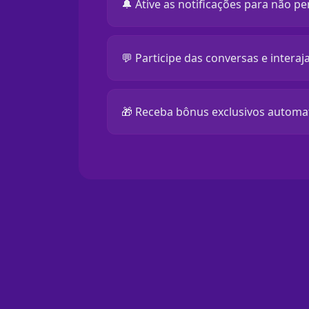
🔔 Ative as notificações para não p
💬 Participe das conversas e interaj
🎁 Receba bônus exclusivos autom