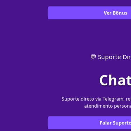
Ver Bônus
💬 Suporte Di
Cha
Suporte direto via Telegram, r
atendimento persona
Falar Suport