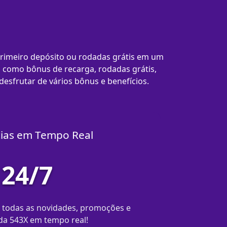
primeiro depósito ou rodadas grátis em um
s como bônus de recarga, rodadas grátis,
sfrutar de vários bônus e benefícios.
cias em Tempo Real
24/7
e todas as novidades, promoções e
da 543X em tempo real!