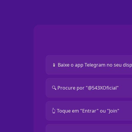
📱 Baixe o app Telegram no seu disp
🔍 Procure por "@543XOficial"
👆 Toque em "Entrar" ou "Join"