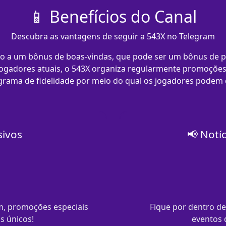
📱 Benefícios do Canal
Descubra as vantagens de seguir a 543X no Telegram
ito a um bônus de boas-vindas, que pode ser um bônus de 
 jogadores atuais, o 543X organiza regularmente promoçõe
ama de fidelidade por meio do qual os jogadores podem de
sivos
📢 Notí
m, promoções especiais
Fique por dentro d
s únicos!
eventos 