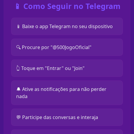
📱 Como Seguir no Telegram
📱 Baixe o app Telegram no seu dispositivo
🔍 Procure por "@500JogoOficial"
👆 Toque em "Entrar" ou "Join"
🔔 Ative as notificações para não perder
nada
💬 Participe das conversas e interaja