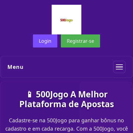
Login
Registrar-se
Menu
📱 500Jogo A Melhor
Plataforma de Apostas
Cadastre-se na 500Jogo para ganhar bônus no
cadastro e em cada recarga. Com a 500Jogo, você