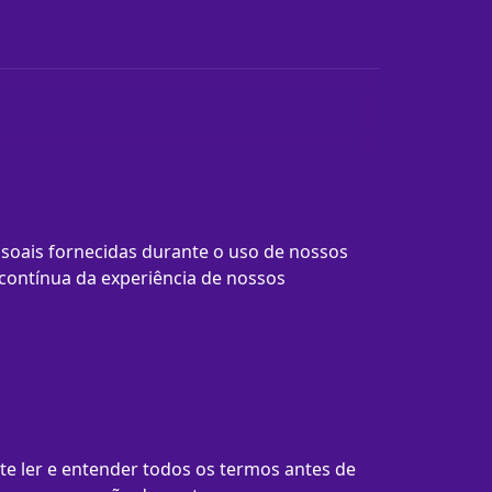
ssoais fornecidas durante o uso de nossos
 contínua da experiência de nossos
te ler e entender todos os termos antes de