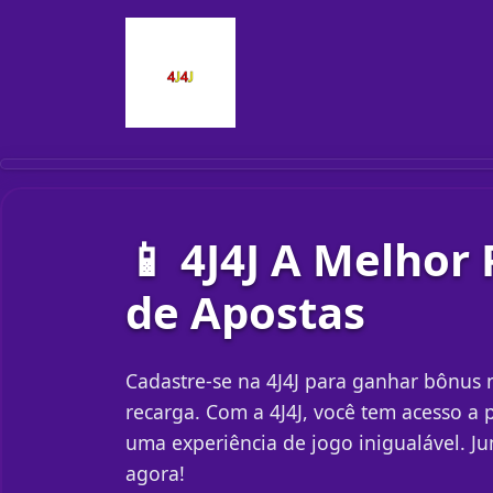
📱 4J4J A Melhor
de Apostas
Cadastre-se na 4J4J para ganhar bônus 
recarga. Com a 4J4J, você tem acesso a 
uma experiência de jogo inigualável. J
agora!