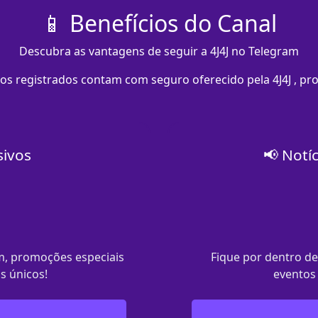
📱 Benefícios do Canal
Descubra as vantagens de seguir a 4J4J no Telegram
ros registrados contam com seguro oferecido pela 4J4J , pr
sivos
📢 Notí
m, promoções especiais
Fique por dentro d
s únicos!
eventos 