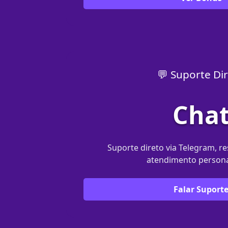
💬 Suporte Di
Cha
Suporte direto via Telegram, r
atendimento persona
Falar Suport