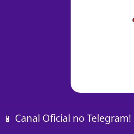
📱 Canal Oficial no Telegram!