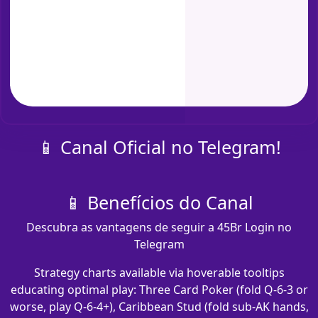
📱 Canal Oficial no Telegram!
📱 Benefícios do Canal
Descubra as vantagens de seguir a 45Br Login no
Telegram
Strategy charts available via hoverable tooltips
educating optimal play: Three Card Poker (fold Q-6-3 or
worse, play Q-6-4+), Caribbean Stud (fold sub-AK hands,