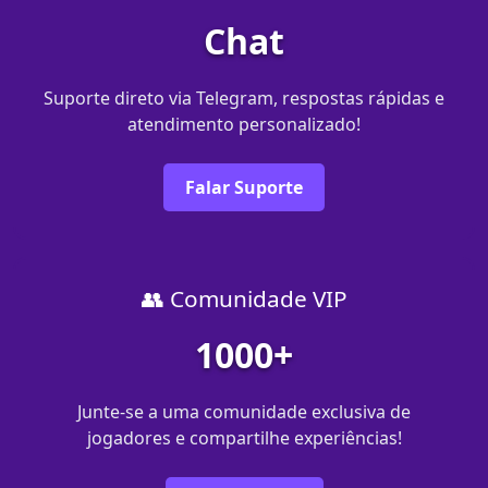
Chat
Suporte direto via Telegram, respostas rápidas e
atendimento personalizado!
Falar Suporte
👥 Comunidade VIP
1000+
Junte-se a uma comunidade exclusiva de
jogadores e compartilhe experiências!