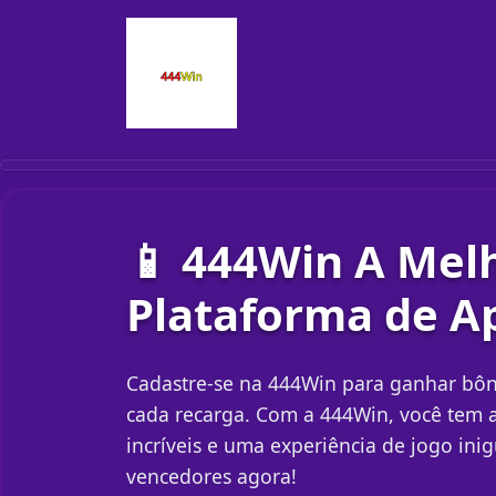
📱 444Win A Mel
Plataforma de A
Cadastre-se na 444Win para ganhar bôn
cada recarga. Com a 444Win, você tem 
incríveis e uma experiência de jogo inig
vencedores agora!