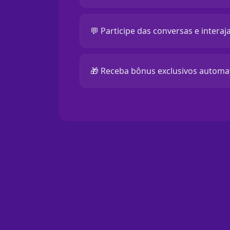
💬 Participe das conversas e interaj
🎁 Receba bônus exclusivos autom