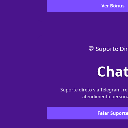
Ver Bônus
💬 Suporte Di
Cha
Suporte direto via Telegram, r
atendimento persona
Falar Suport