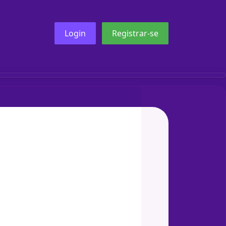
Login
Registrar-se