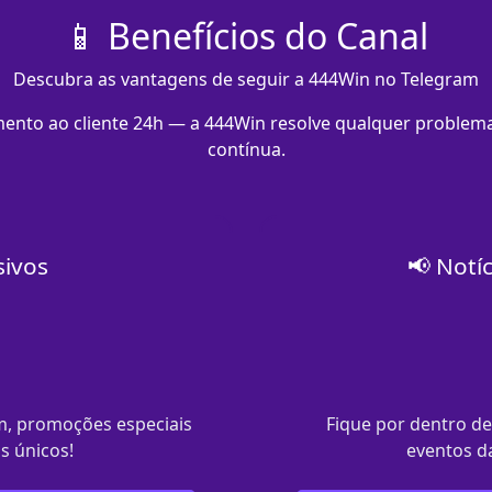
📱 Benefícios do Canal
Descubra as vantagens de seguir a 444Win no Telegram
mento ao cliente 24h — a 444Win resolve qualquer problema
contínua.
sivos
📢 Notí
m, promoções especiais
Fique por dentro d
s únicos!
eventos d