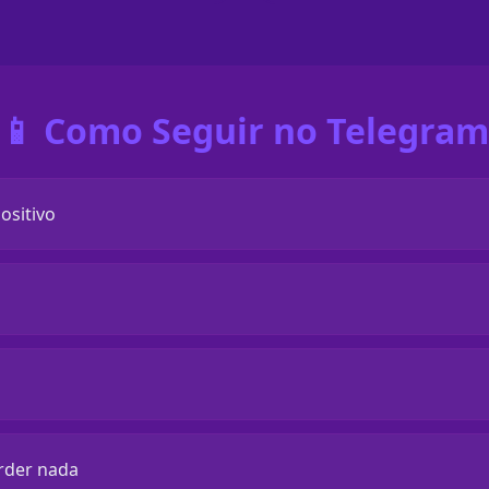
📱 Como Seguir no Telegram
ositivo
erder nada