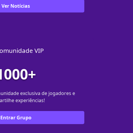
Ver Notícias
Comunidade VIP
1000+
unidade exclusiva de jogadores e
rtilhe experiências!
Entrar Grupo