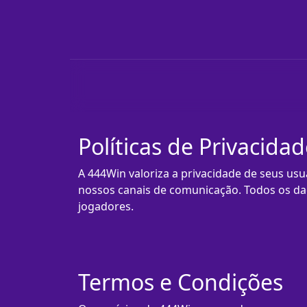
Políticas de Privacida
A 444Win valoriza a privacidade de seus us
nossos canais de comunicação. Todos os dad
jogadores.
Termos e Condições