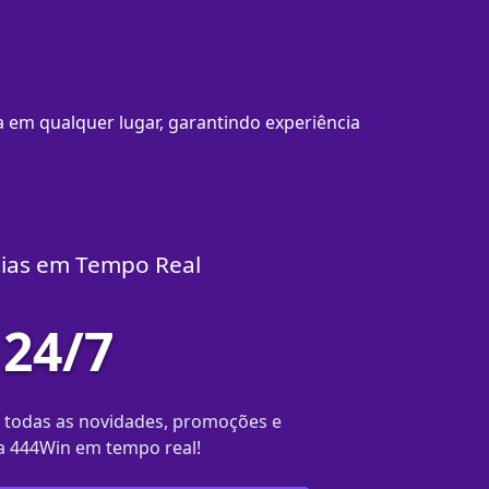
 em qualquer lugar, garantindo experiência
cias em Tempo Real
24/7
e todas as novidades, promoções e
a 444Win em tempo real!