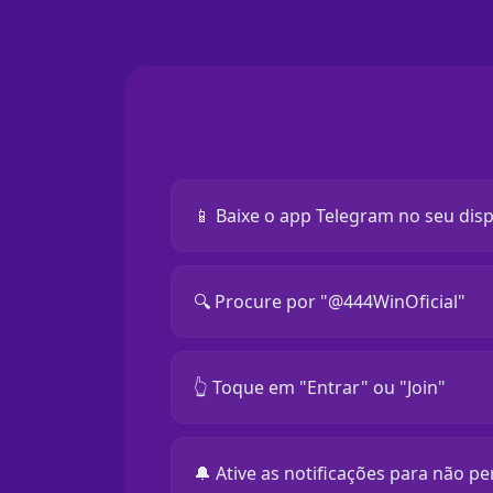
📱 Baixe o app Telegram no seu disp
🔍 Procure por "@444WinOficial"
👆 Toque em "Entrar" ou "Join"
🔔 Ative as notificações para não p