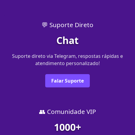
💬 Suporte Direto
Chat
Suporte direto via Telegram, respostas rápidas e
atendimento personalizado!
Falar Suporte
👥 Comunidade VIP
1000+