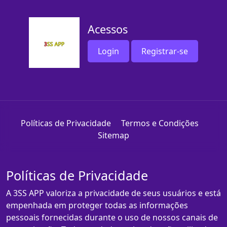
Acessos
Login
Registrar-se
Políticas de Privacidade
Termos e Condições
Sitemap
Políticas de Privacidade
A 3SS APP valoriza a privacidade de seus usuários e está
empenhada em proteger todas as informações
pessoais fornecidas durante o uso de nossos canais de