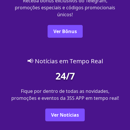
Receba bônus exclusivos do Telegram,
promoções especiais e códigos promocionais
únicos!
Ver Bônus
📢 Notícias em Tempo Real
24/7
Fique por dentro de todas as novidades,
promoções e eventos da 3SS APP em tempo real!
Ver Notícias