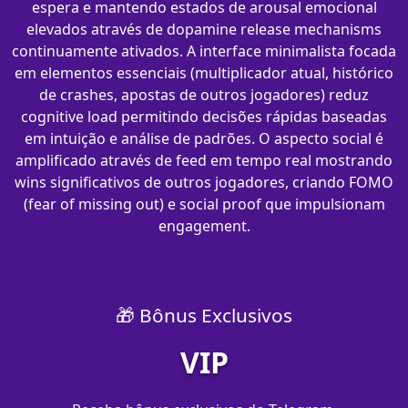
espera e mantendo estados de arousal emocional
elevados através de dopamine release mechanisms
continuamente ativados. A interface minimalista focada
em elementos essenciais (multiplicador atual, histórico
de crashes, apostas de outros jogadores) reduz
cognitive load permitindo decisões rápidas baseadas
em intuição e análise de padrões. O aspecto social é
amplificado através de feed em tempo real mostrando
wins significativos de outros jogadores, criando FOMO
(fear of missing out) e social proof que impulsionam
engagement.
🎁 Bônus Exclusivos
VIP