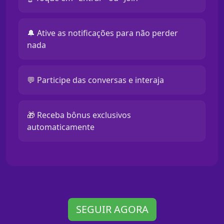
🔔 Ative as notificações para não perder
nada
💬 Participe das conversas e interaja
🎁 Receba bônus exclusivos
automaticamente
SEGUIR AGORA