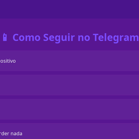
📱 Como Seguir no Telegram
ositivo
erder nada