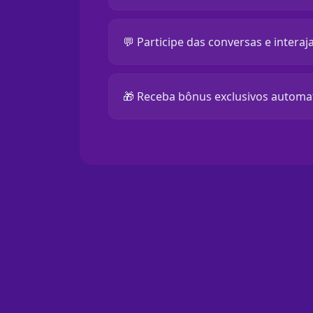
💬 Participe das conversas e interaj
🎁 Receba bônus exclusivos autom