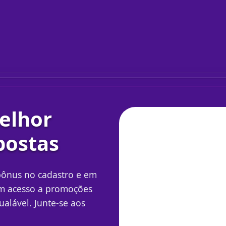
elhor
postas
bônus no cadastro e em
em acesso a promoções
ualável. Junte-se aos