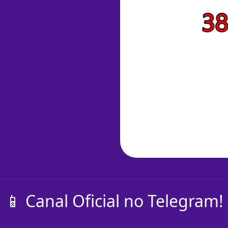
📱 Canal Oficial no Telegram!