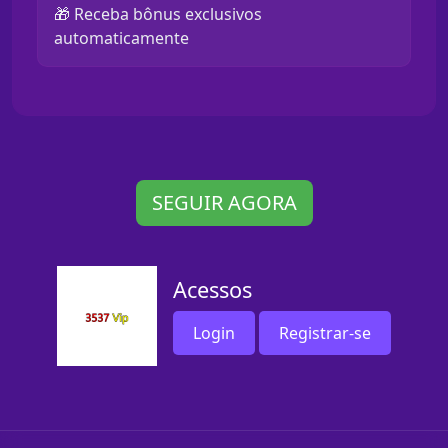
🎁 Receba bônus exclusivos
automaticamente
SEGUIR AGORA
Acessos
Login
Registrar-se