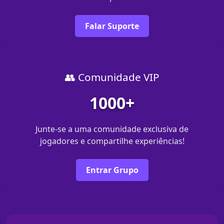
Falar Suporte
👥 Comunidade VIP
1000+
Junte-se a uma comunidade exclusiva de
jogadores e compartilhe experiências!
Entrar Grupo