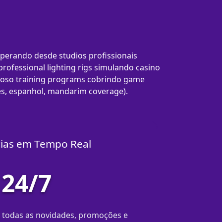
operando desde studios profissionais
rofessional lighting rigs simulando casino
oroso training programs cobrindo game
ês, espanhol, mandarim coverage).
cias em Tempo Real
24/7
e todas as novidades, promoções e