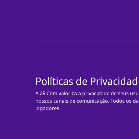
Políticas de Privacida
A 2R.Com valoriza a privacidade de seus us
nossos canais de comunicação. Todos os dad
jogadores.