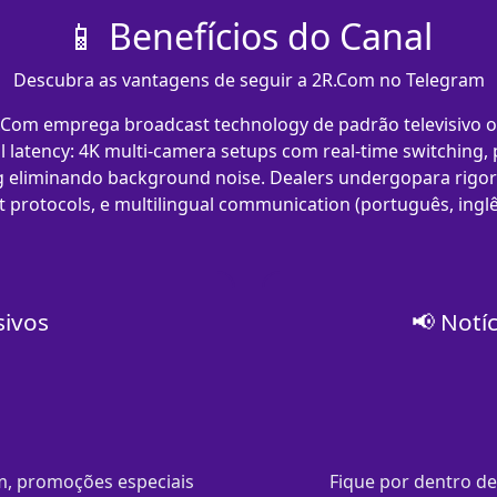
📱 Benefícios do Canal
Descubra as vantagens de seguir a 2R.Com no Telegram
2R.Com emprega broadcast technology de padrão televisivo 
 latency: 4K multi-camera setups com real-time switching, p
ng eliminando background noise. Dealers undergopara rig
rotocols, e multilingual communication (português, ingl
sivos
📢 Notí
m, promoções especiais
Fique por dentro d