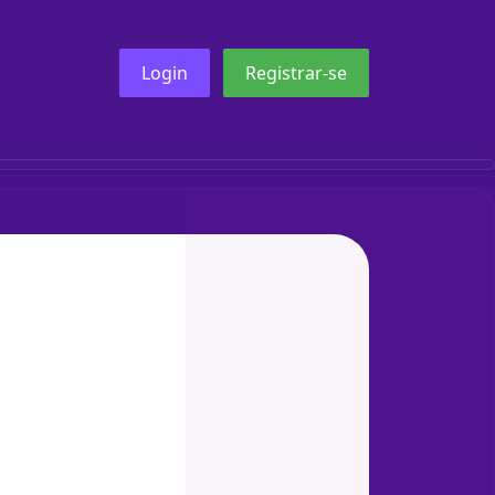
Login
Registrar-se