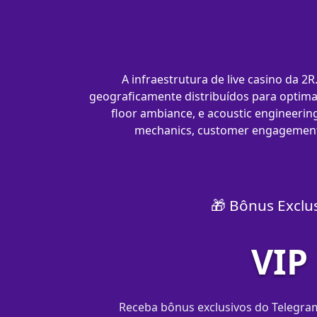
A infraestrutura de live casino da 
geograficamente distribuídos para optimal
floor ambiance, e acoustic engineeri
mechanics, customer engagement p
🎁 Bônus Exclu
VIP
Receba bônus exclusivos do Telegra