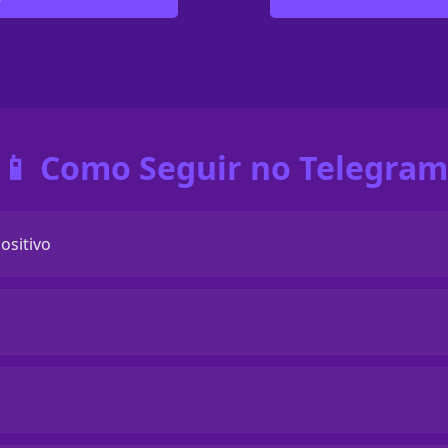
📱 Como Seguir no Telegram
ositivo