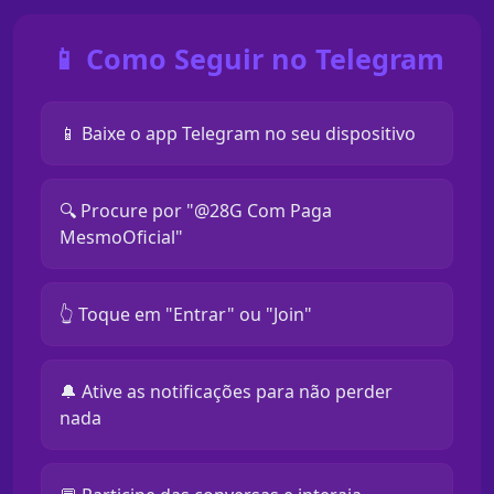
📱 Como Seguir no Telegram
📱 Baixe o app Telegram no seu dispositivo
🔍 Procure por "@28G Com Paga
MesmoOficial"
👆 Toque em "Entrar" ou "Join"
🔔 Ative as notificações para não perder
nada