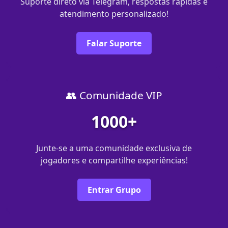
Suporte direto via Telegram, respostas rápidas e
atendimento personalizado!
Falar Suporte
👥 Comunidade VIP
1000+
Junte-se a uma comunidade exclusiva de
jogadores e compartilhe experiências!
Entrar Grupo