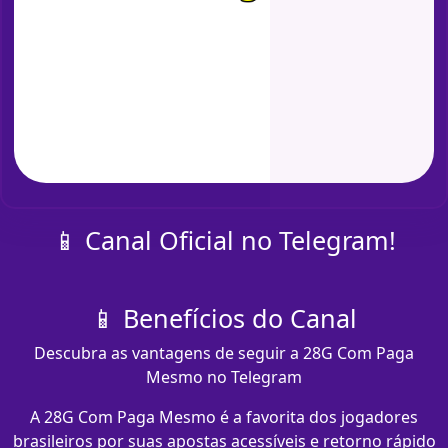
📱 Canal Oficial no Telegram!
📱 Benefícios do Canal
Descubra as vantagens de seguir a 28G Com Paga
Mesmo no Telegram
A 28G Com Paga Mesmo é a favorita dos jogadores
brasileiros por suas apostas acessíveis e retorno rápido