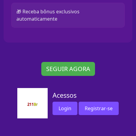
🎁 Receba bônus exclusivos
automaticamente
SEGUIR AGORA
Acessos
Login
Registrar-se