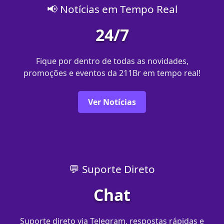
📢 Notícias em Tempo Real
24/7
Fique por dentro de todas as novidades,
promoções e eventos da 211Br em tempo real!
Ver Notícias
💬 Suporte Direto
Chat
Suporte direto via Telegram, respostas rápidas e