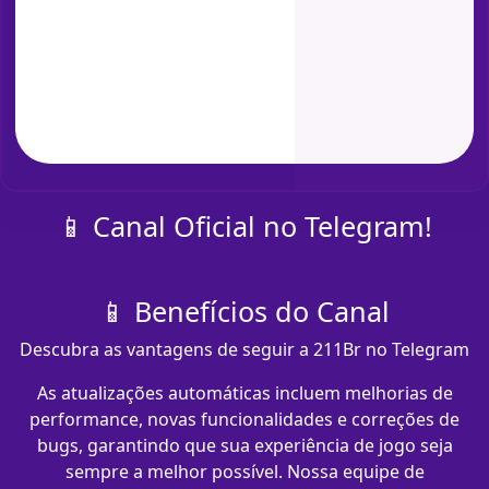
📱 Canal Oficial no Telegram!
📱 Benefícios do Canal
Descubra as vantagens de seguir a 211Br no Telegram
As atualizações automáticas incluem melhorias de
performance, novas funcionalidades e correções de
bugs, garantindo que sua experiência de jogo seja
sempre a melhor possível. Nossa equipe de