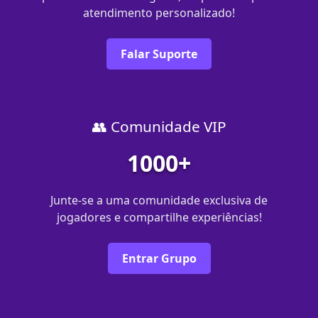
atendimento personalizado!
Falar Suporte
👥 Comunidade VIP
1000+
Junte-se a uma comunidade exclusiva de
jogadores e compartilhe experiências!
Entrar Grupo