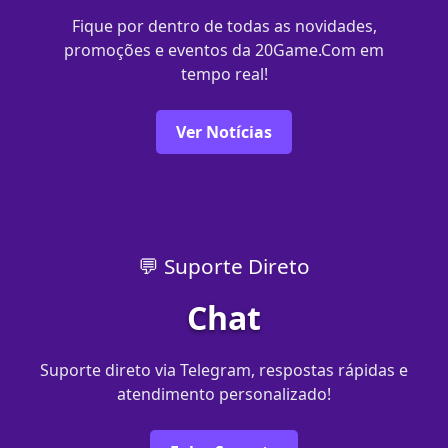
Fique por dentro de todas as novidades,
promoções e eventos da 20Game.Com em
tempo real!
Ver Notícias
💬 Suporte Direto
Chat
Suporte direto via Telegram, respostas rápidas e
atendimento personalizado!