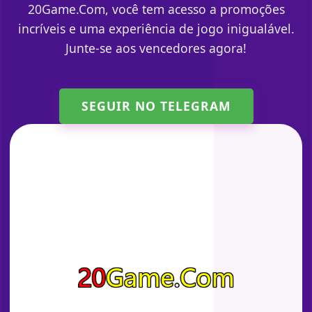
20Game.Com, você tem acesso a promoções
incríveis e uma experiência de jogo inigualável.
Junte-se aos vencedores agora!
SEGUIR NO TELEGRAM