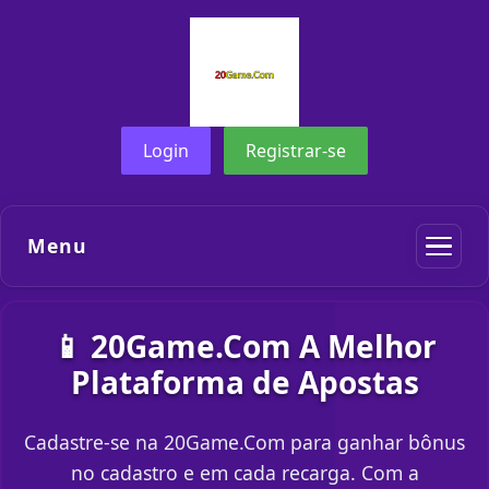
Login
Registrar-se
Menu
📱 20Game.Com A Melhor
Plataforma de Apostas
Cadastre-se na 20Game.Com para ganhar bônus
no cadastro e em cada recarga. Com a