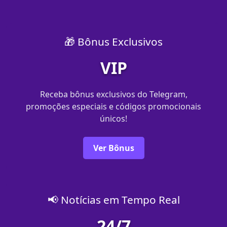
🎁 Bônus Exclusivos
VIP
Receba bônus exclusivos do Telegram,
promoções especiais e códigos promocionais
únicos!
Ver Bônus
📢 Notícias em Tempo Real
24/7