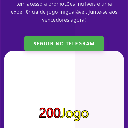
tem acesso a promoções incríveis e uma
experiência de jogo inigualável. Junte-se aos
vencedores agora!
SEGUIR NO TELEGRAM