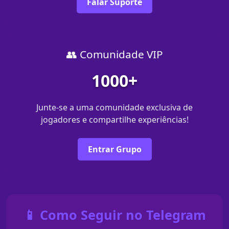
Falar Suporte
👥 Comunidade VIP
1000+
Junte-se a uma comunidade exclusiva de
jogadores e compartilhe experiências!
Entrar Grupo
📱 Como Seguir no Telegram