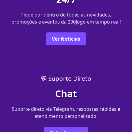
Fique por dentro de todas as novidades,
promoções e eventos da 200Jogo em tempo real!
Ver Notícias
💬 Suporte Direto
Chat
Suporte direto via Telegram, respostas rápidas e
atendimento personalizado!