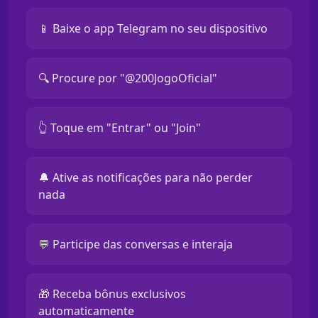
📱 Baixe o app Telegram no seu dispositivo
🔍 Procure por "@200JogoOficial"
👆 Toque em "Entrar" ou "Join"
🔔 Ative as notificações para não perder
nada
💬 Participe das conversas e interaja
🎁 Receba bônus exclusivos
automaticamente