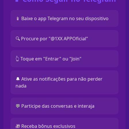
📱 Baixe o app Telegram no seu dispositivo
🔍 Procure por "@1XX APPOficial"
👆 Toque em "Entrar" ou "Join"
🔔 Ative as notificações para não perder
nada
💬 Participe das conversas e interaja
🎁 Receba bônus exclusivos