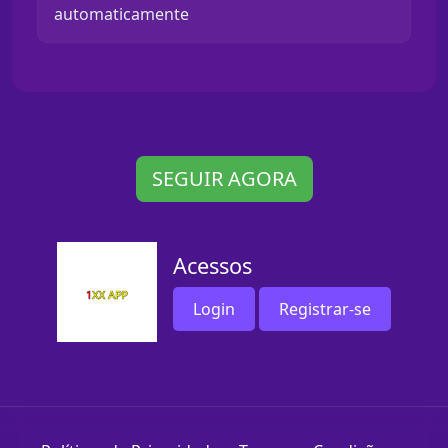
automaticamente
SEGUIR AGORA
Acessos
Login
Registrar-se