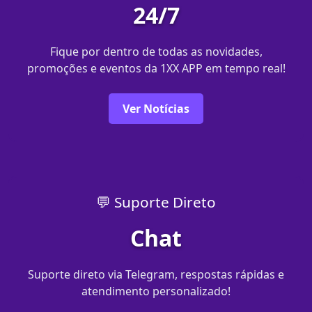
24/7
Fique por dentro de todas as novidades,
promoções e eventos da 1XX APP em tempo real!
Ver Notícias
💬 Suporte Direto
Chat
Suporte direto via Telegram, respostas rápidas e
atendimento personalizado!