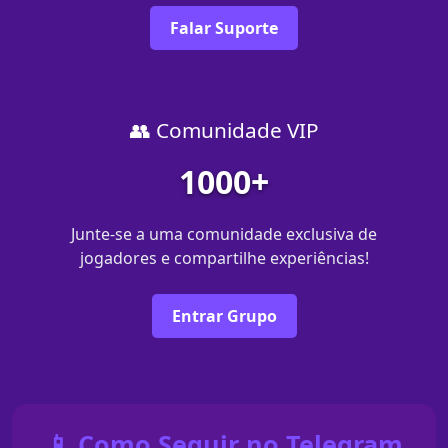
Falar Suporte
👥 Comunidade VIP
1000+
Junte-se a uma comunidade exclusiva de
jogadores e compartilhe experiências!
Entrar Grupo
📱 Como Seguir no Telegram