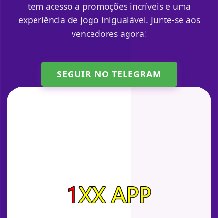
tem acesso a promoções incríveis e uma
experiência de jogo inigualável. Junte-se aos
vencedores agora!
SEGUIR NO TELEGRAM