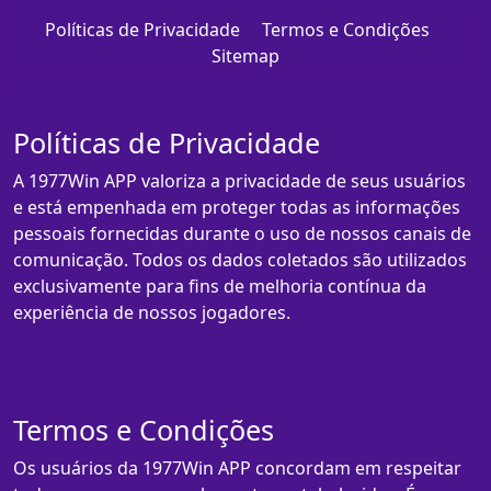
Políticas de Privacidade
Termos e Condições
Sitemap
Políticas de Privacidade
A 1977Win APP valoriza a privacidade de seus usuários
e está empenhada em proteger todas as informações
pessoais fornecidas durante o uso de nossos canais de
comunicação. Todos os dados coletados são utilizados
exclusivamente para fins de melhoria contínua da
experiência de nossos jogadores.
Termos e Condições
Os usuários da 1977Win APP concordam em respeitar