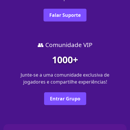
Falar Suporte
👥 Comunidade VIP
1000+
Junte-se a uma comunidade exclusiva de
jogadores e compartilhe experiências!
Entrar Grupo