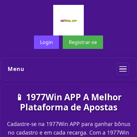
Login
Registrar-se
Menu
📱 1977Win APP A Melhor
Plataforma de Apostas
Cadastre-se na 1977Win APP para ganhar bônus
no cadastro e em cada recarga. Com a 1977Win