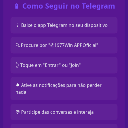
📱 Como Seguir no Telegram
📱 Baixe o app Telegram no seu dispositivo
🔍 Procure por "@1977Win APPOficial"
👆 Toque em "Entrar" ou "Join"
🔔 Ative as notificações para não perder
nada
💬 Participe das conversas e interaja