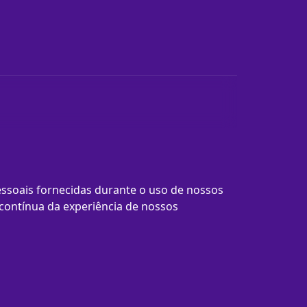
essoais fornecidas durante o uso de nossos
 contínua da experiência de nossos