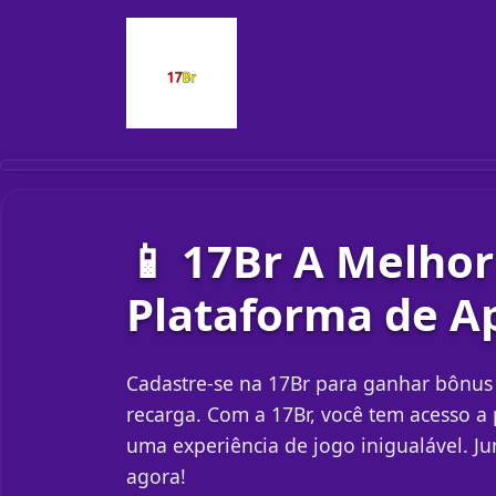
📱 17Br A Melhor
Plataforma de A
Cadastre-se na 17Br para ganhar bônus
recarga. Com a 17Br, você tem acesso a 
uma experiência de jogo inigualável. J
agora!