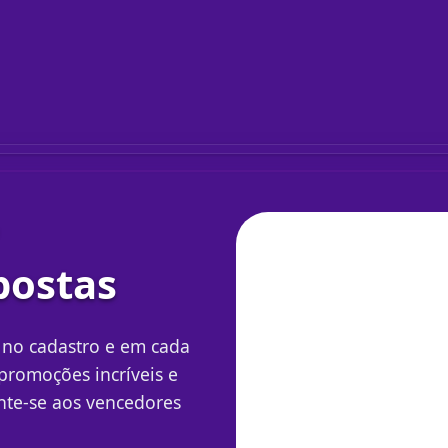
postas
 no cadastro e em cada
promoções incríveis e
unte-se aos vencedores