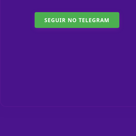
SEGUIR NO TELEGRAM