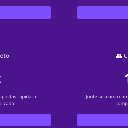
reto
👥 
t
espostas rápidas e
Junte-se a uma com
lizado!
compa
e