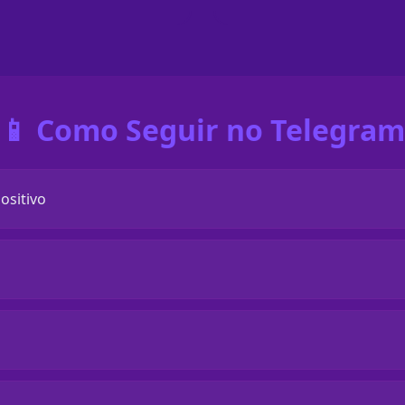
📱 Como Seguir no Telegram
ositivo