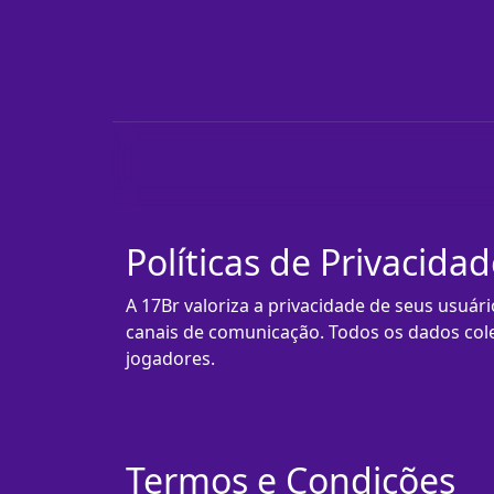
Políticas de Privacida
A 17Br valoriza a privacidade de seus usuá
canais de comunicação. Todos os dados cole
jogadores.
Termos e Condições