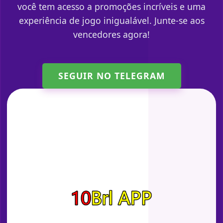
você tem acesso a promoções incríveis e uma
experiência de jogo inigualável. Junte-se aos
vencedores agora!
SEGUIR NO TELEGRAM